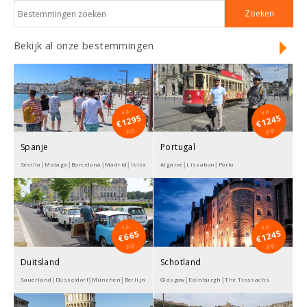
Bekijk al onze bestemmingen
v.a.
v.a.
1295
1245
€
€
p.p.
p.p.
Spanje
Portugal
Sevilla│Malaga│Barcelona│Madrid│Ibiza│Valencia│Granada
Algarve│Lissabon│Porto
v.a.
v.a.
1245
665
€
€
p.p.
p.p.
Duitsland
Schotland
Sauerland│Düsseldorf│München│Berlijn│Hamburg
Glasgow│Edinburgh│The Trossachs