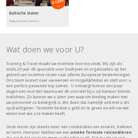
1245
€
p.p.
Baltische staten
Riga│Vilnius│Tallinn
Wat doen we voor U?
Training & Travel maakt uw incentive-leerreis uniek. Wij zijn als
sinds 20 jaar dè specialist voor bedrijven en organisaties op het
gebied van incentive reizen naar allerlei Europeese bestemmingen.
Ons team luistert naar uw wensen en mogelijkheden en stelt voor u
een perfect passende trip samen. U ontvangt binnen een paar
dagen een voorstel waarna we dit voorstel bij u op kantoor komen
toelichten. Zo kunnen we u laten zien waarom binding maken met
uw personeel zo belangrijk is. We doen dat namelijk ook met u als
opdrachtgever. Tenslotte besluit u geld uit te geven en wilt uw wel
weten met wie u te maken heeft.
Onze reizen zijn steeds meer een combinaties van ervaren, beleven
en leren. Hiervoor hebben we een
unieke formule reizen&leren
die zorgt dat uw team meer verbonden raakt. Dat maakt uw reis