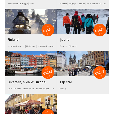
Ardennen│Brugge│Gent
Pitztal│Zugspitzarena│Wildschonau│Laax
v.a.
v.a.
1595
1695
€
€
p.p.
p.p.
Finland
IJsland
Lapland winter│Helsinki│Lapland zomer
Zomer | Winter
v.a.
v.a.
1249
1295
€
€
p.p.
p.p.
Diversen, N en W Europa
Tsjechie
Oslo│Dublin│Stockholm│Kopenhagen | Bergen | Londen
Praag
v.a.