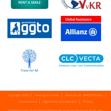
Copyright 2026
Training en Travel
Bieslook 2D
,
6942SG
Didam
Cookiebeleid
Algemene Voorwaarden
Privacy
Realisatie door PowerAssist
Webdesign Arnhem
Powered by
IQ cms