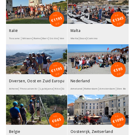
v.a.
v.a.
1195
1345
€
€
p.p.
p.p.
Italië
Malta
Toscane │Milaan│Rome│Bari│Sicilie│Venetie│Bologna
Malta│Gozo│Comino
v.a.
v.a.
1195
595
€
€
p.p.
p.p.
Diversen, Oost en Zuid Europa
Nederland
Athene│Thessaloniki │Ljubljana│NIce│Gdansk│Krakau│Dubrovnik
Ameland│Rotterdam│Amsterdam│Den Bosch
v.a.
v.a.
1095
665
€
€
p.p.
p.p.
Belgie
Oostenrijk, Zwitserland