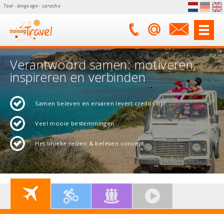
Taal - language - sprache
Verantwoord samen: motiveren,
inspireren en verbinden
Samen beleven en ervaren levert credits op!
Veel mooie bestemmingen
Het unieke reizen & beleven concept.