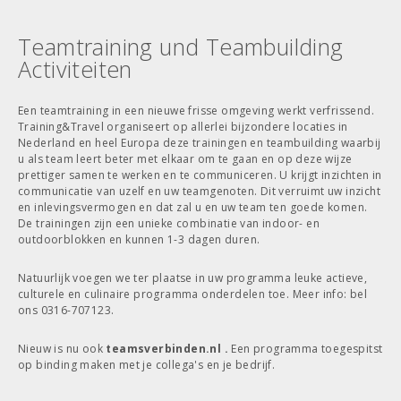
Teamtraining und Teambuilding
Activiteiten
Een teamtraining in een nieuwe frisse omgeving werkt verfrissend.
Training&Travel organiseert op allerlei bijzondere locaties in
Nederland en heel Europa deze trainingen en teambuilding waarbij
u als team leert beter met elkaar om te gaan en op deze wijze
prettiger samen te werken en te communiceren. U krijgt inzichten in
communicatie van uzelf en uw teamgenoten. Dit verruimt uw inzicht
en inlevingsvermogen en dat zal u en uw team ten goede komen.
De trainingen zijn een unieke combinatie van indoor- en
outdoorblokken en kunnen 1-3 dagen duren.
Natuurlijk voegen we ter plaatse in uw programma leuke actieve,
culturele en culinaire programma onderdelen toe. Meer info: bel
ons 0316-707123.
Nieuw is nu ook
teamsverbinden.nl .
Een programma toegespitst
op binding maken met je collega's en je bedrijf.