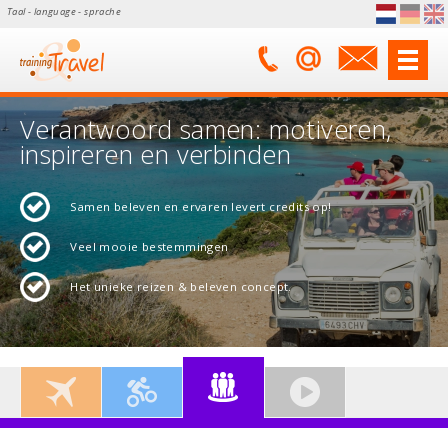
Taal - language - sprache
Verantwoord samen: motiveren,
inspireren en verbinden
Samen beleven en ervaren levert credits op!
Veel mooie bestemmingen
Het unieke reizen & beleven concept.