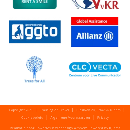
Copyright 2026
Training en Travel
Bieslook 2D
,
6942SG
Didam
Cookiebeleid
Algemene Voorwaarden
Privacy
Realisatie door PowerAssist
Webdesign Arnhem
Powered by
IQ cms