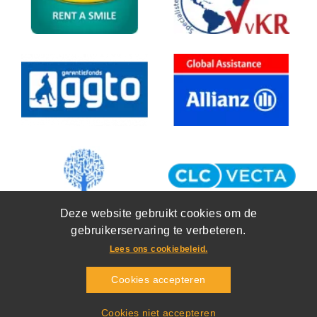
Deze website gebruikt cookies om de
gebruikerservaring te verbeteren.
Lees ons cookiebeleid.
Cookies accepteren
Copyright 2026
Training en Travel
Bieslook 2D
,
6942SG
Didam
Cookiebeleid
Algemene Voorwaarden
Privacy
Cookies niet accepteren