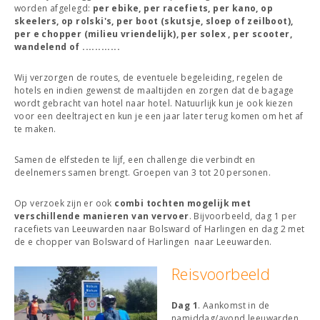
worden afgelegd:
per ebike, per racefiets, per kano, op
skeelers, op rolski's, per boot (skutsje, sloep of zeilboot),
per e chopper (milieu vriendelijk), per solex , per scooter,
wandelend of ............
Wij verzorgen de routes, de eventuele begeleiding, regelen de
hotels en indien gewenst de maaltijden en zorgen dat de bagage
wordt gebracht van hotel naar hotel. Natuurlijk kun je ook kiezen
voor een deeltraject en kun je een jaar later terug komen om het af
te maken.
Samen de elfsteden te lijf, een challenge die verbindt en
deelnemers samen brengt. Groepen van 3 tot 20 personen.
Op verzoek zijn er ook
combi tochten mogelijk met
verschillende manieren van vervoer
. Bijvoorbeeld, dag 1 per
racefiets van Leeuwarden naar Bolsward of Harlingen en dag 2 met
de e chopper van Bolsward of Harlingen naar Leeuwarden.
Reisvoorbeeld
Dag 1
. Aankomst in de
namiddag/avond leeuwarden