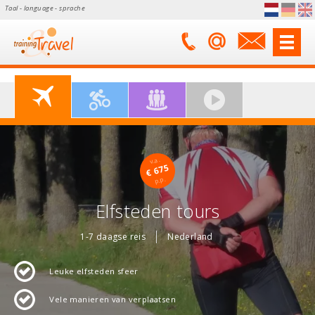
Taal - language - sprache
v.a.
€ 675
p.p.
Elfsteden tours
1-7 daagse reis
Nederland
Leuke elfsteden sfeer
Vele manieren van verplaatsen