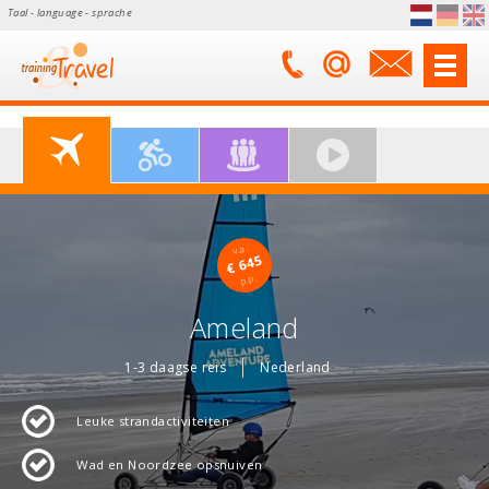
Taal - language - sprache
v.a.
€ 645
p.p.
Ameland
1-3 daagse reis
Nederland
Leuke strandactiviteiten
Wad en Noordzee opsnuiven