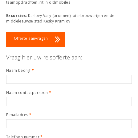
teamopdrachten, rit in oldmobiles
Excursies
: Karlovy Vary (bronnen), bierbrouwerijen en de
middeleeuwse stad Kesky Krumlov
Offerte aanvragen
Vraag hier uw reisofferte aan:
Naam bedrijf
*
Naam contactpersoon
*
E-mailadres
*
Telefoon nummer
*