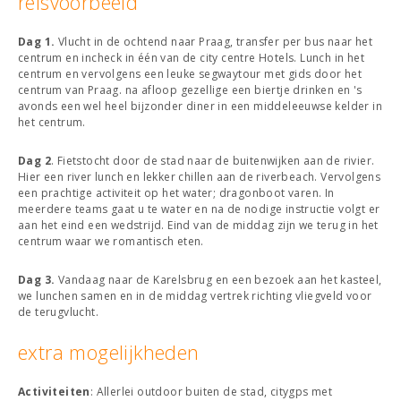
reisvoorbeeld
Dag 1.
Vlucht in de ochtend naar Praag, transfer per bus naar het
centrum en incheck in één van de city centre Hotels. Lunch in het
centrum en vervolgens een leuke segwaytour met gids door het
centrum van Praag. na afloop gezellige een biertje drinken en 's
avonds een wel heel bijzonder diner in een middeleeuwse kelder in
het centrum.
Dag 2
. Fietstocht door de stad naar de buitenwijken aan de rivier.
Hier een river lunch en lekker chillen aan de riverbeach. Vervolgens
een prachtige activiteit op het water; dragonboot varen. In
meerdere teams gaat u te water en na de nodige instructie volgt er
aan het eind een wedstrijd. Eind van de middag zijn we terug in het
centrum waar we romantisch eten.
Dag 3.
Vandaag naar de Karelsbrug en een bezoek aan het kasteel,
we lunchen samen en in de middag vertrek richting vliegveld voor
de terugvlucht.
extra mogelijkheden
Activiteiten
: Allerlei outdoor buiten de stad, citygps met