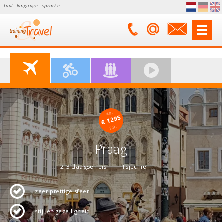
Taal - language - sprache
v.a.
€ 1295
p.p.
Praag
2-3 daagse reis
Tsjechie
zeer prettige sfeer
stijl en gezelligheid