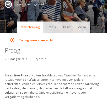
zeer levendige stad
Omschrijving
Foto's
Kaart
Video
Terug naar overzicht
Praag
2-3 daagse reis
Tsjechie
Incentive Praag.
cultuurhoofdstad van Tsjechie. Fantastische
locatie voor een afwisselende incentive met vergaderen,
activiteiten, chillen en lekker eten. De beroemde keizer Karelbrug,
het kasteel, de pleinen, de parken en de talloze steegjes met
cultuur en gezelligheid. Unieke activiteiten en tevens veel
vergadermogelijkheden.