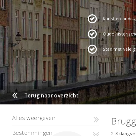
Kunst en oude 
Oude historisch
Stad met vele g
Terug naar overzicht
Alles weergeven
Brug
Bestemmingen
2-3 daagse 