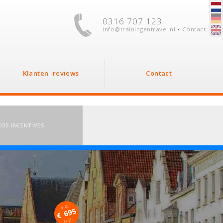
0316 707 123
·
info@trainingentravel.nl
Contact
Klanten│reviews
Contact
EOS INCENTIVES
v.a.
€ 695
p.p.