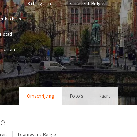
2-3 daagse reis
Teamevent Belgie
ambachten
e stad
rachten
Omschrijving
Foto's
Kaart
ge
reis
Teamevent Belgie