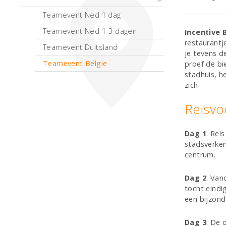
Teamevent Ned 1 dag
Teamevent Ned 1-3 dagen
Incentive 
restaurantj
Teamevent Duitsland
je tevens 
Teamevent Belgie
proef de bi
stadhuis, h
zich.
Reisvo
Dag 1
. Rei
stadsverken
centrum.
Dag 2
. Van
tocht eindi
een bijzond
Dag 3
. De 