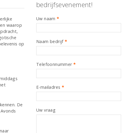
bedrijfsevenement!
Uw naam
*
rlijke
egen waarop
opdracht,
gotische
Naam bedrijf
*
belevenis op
Telefoonnummer
*
s middags
het
E-mailadres
*
 kennen. De
Uw vraag
s Avonds
 naar