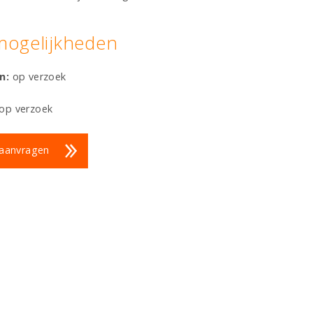
mogelijkheden
en:
op verzoek
op verzoek
 aanvragen