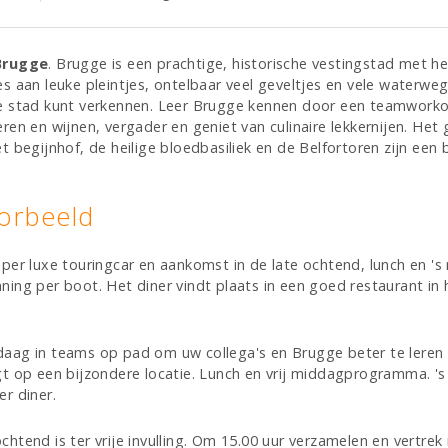
Brugge
. Brugge is een prachtige, historische vestingstad met hee
es aan leuke pleintjes, ontelbaar veel geveltjes en vele waterw
de stad kunt verkennen. Leer Brugge kennen door een teamwork
eren en wijnen, vergader en geniet van culinaire lekkernijen. Het 
et begijnhof, de heilige bloedbasiliek en de Belfortoren zijn een 
orbeeld
s per luxe touringcar en aankomst in de late ochtend, lunch en '
ning per boot. Het diner vindt plaats in een goed restaurant in 
daag in teams op pad om uw collega's en Brugge beter te leren
gt op een bijzondere locatie. Lunch en vrij middagprogramma. '
er diner.
ochtend is ter vrije invulling. Om 15.00 uur verzamelen en vertrek