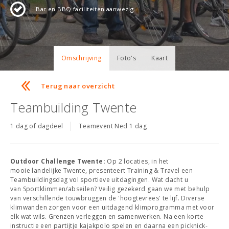
Bar en BBQ faciliteiten aanwezig
Omschrijving
Foto's
Kaart
Terug naar overzicht
Teambuilding Twente
1 dag of dagdeel
Teamevent Ned 1 dag
Outdoor Challenge Twente:
Op 2 locaties, in het
mooie landelijke Twente, presenteert Training & Travel een
Teambuildingsdag vol sportieve uitdagingen. Wat dacht u
van Sportklimmen/abseilen? Veilig gezekerd gaan we met behulp
van verschillende touwbruggen de 'hoogtevrees' te lijf. Diverse
klimwanden zorgen voor een uitdagend klimprogramma met voor
elk wat wils. Grenzen verleggen en samenwerken. Na een korte
instructie een partijtje kajakpolo spelen en daarna een picknick-