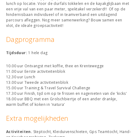
lunch op locatie. Voor de durfals tokkelen en de kayakglijbaan met
een vrije val van een paar meter, spektakel verzekerd!! Of op de
hindernisbaan individueel of in teamverband een uitdagend
parcours afleggen. Nog meer samenwerking? Bouw samen een
vlot, de ideale groepsactiviteit!
Dagprogramma
Tijdsduur:
1 hele dag
10.00 uur Ontvangst met koffie, thee en Krentewegge
11.00 uur Eerste activiteitenblok
12.30 uur Lunch
13.00 uur Tweede activiteitenblok
15.00 uur Training & Travel Survival Challenge
17.30 uur Finish, tijd om op te frissen en nagenieten van de 'kicks'
18.00 uur BBQ met een Grolschbiertje of een ander drankje,
warm buffet of koken in 'natura'
Extra mogelijkheden
Activiteiten.
Steptocht, Kleiduivenschieten, Gps Teamtocht, Hand-