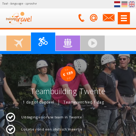
Taal - language - sprache
v.a.
€ 189
p.p.
Teambuilding Twente
1 dag of dagdeel
Teamevent Ned 1 dag
Uitdaging voor uw team in Twente
Locatie rond een idyllisch meertje