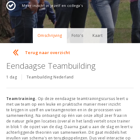
Meer inzicht in jezelf en collega's
Omschrijving
Foto's
Kaart
Terug naar overzicht
Eendaagse Teambuilding
1 dag
Teambuilding Nederland
Teamtraining.
Op deze eendaagse teamtrainingscursus leert u
met uw team op een leuke en praktische manier meer inzicht
te krijgen in uzelf en uw teamgenoten en in de processen van
samenwerking. Na ontvangst op één van onze altijd zeer fraai in
de natuur gelegen locaties (overal in het land) vertelt onze trainer
in blok 1 de opzet van de dag. Daarna gaat u aan de slag en leert u
achterliggende theoriën van samenwerken. Dit gaat middels het
invullen van schema's en terugkoppelingen. Dus veel interactie op