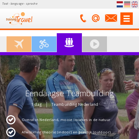
Taal - language - sprache
Eendaagse Teambuilding
1 dag
Teambuilding Nederland
Overal in Nederland, mooie locaties in de natuur
Afwisseling theorie (indoor) en praktijk (outdoor)