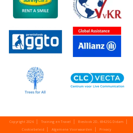
Copyright 2026
Training en Travel
Bieslook 2D
,
6942SG
Didam
Cookiebeleid
Algemene Voorwaarden
Privacy